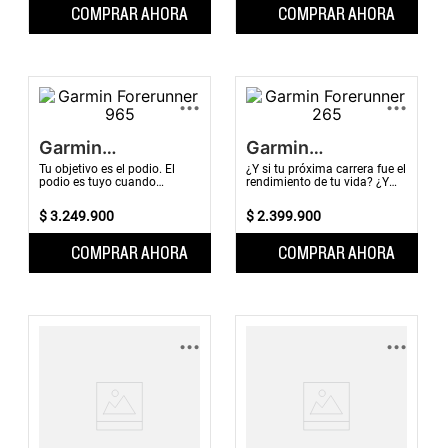
COMPRAR AHORA
COMPRAR AHORA
...
...
Garmin
Garmin
Forerunner 965
Forerunner 265
Tu objetivo es el podio. El
¿Y si tu próxima carrera fue el
podio es tuyo cuando
rendimiento de tu vida? ¿Y
entrenas con la brillante
los entrenamientos diarios
pantalla AMOLED y las
personalizados sugeridos le
$
3
.
249
.
900
$
2
.
399
.
900
funciones premium para ...
ayudar...
COMPRAR AHORA
COMPRAR AHORA
...
...