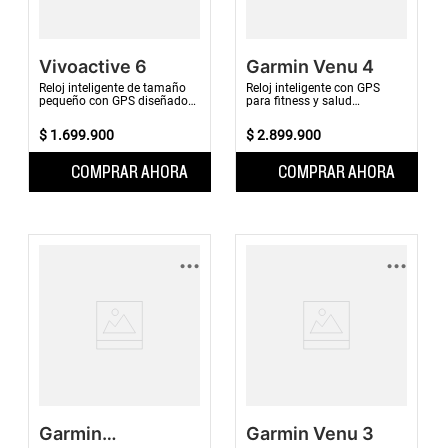
Vivoactive 6
Garmin Venu 4
Reloj inteligente de tamaño
Reloj inteligente con GPS
pequeño con GPS diseñado
para fitness y salud
para tu estilo de vida activo,
avanzado con una pantalla
con colores vibrantes
brillante y colorida, linterna
$
1
.
699
.
900
$
2
.
899
.
900
incorporada y fu...
COMPRAR AHORA
COMPRAR AHORA
...
...
Garmin
Garmin Venu 3