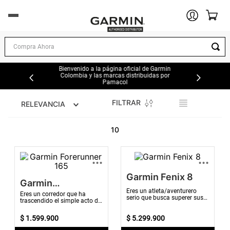
DEPORTES Y EJERCICIO
Compra Ahora
EXPLORACION AL AIRE LIBRE
Bienvenido a la página oficial de Garmin
Colombia y las marcas distribuidas por
Pamacol
AUTOMOTOR
FILTRAR
RELEVANCIA
MARINA
10
AVIACIÓN
...
...
OFERTAS
Garmin Fenix 8
Garmin
Eres un atleta/aventurero
Forerunner 165
Eres un corredor que ha
serio que busca superer sus
TIENDAS GARMIN
trascendido el simple acto de
límites con un reloj inteligente
correr. Estás preparado para
con GPS de alto rendimiento
entrenar de forma
$
1
.
599
.
900
que o...
$
5
.
299
.
900
excepcional. Con un...