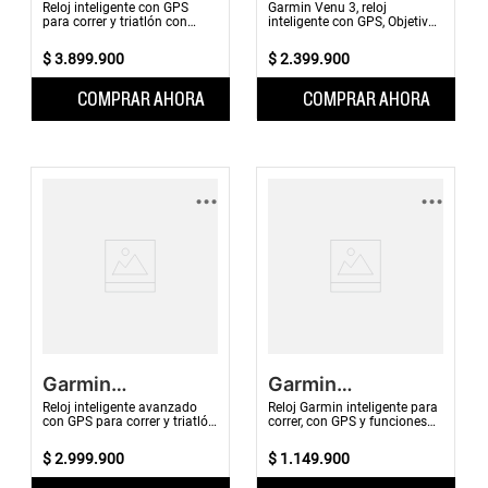
Forerunner 970
Reloj inteligente con GPS
Garmin Venu 3, reloj
para correr y triatlón con
inteligente con GPS, Objetivos
pantalla AMOLED, linterna
de salud y fitness, con
LED incorporada y
capacidad de hacer o recibir
$
3
.
899
.
900
$
2
.
399
.
900
navegación mejorada, a...
llamadas y envi...
COMPRAR AHORA
COMPRAR AHORA
...
...
Garmin
Garmin
Forerunner 570
Forerunner 70
Reloj inteligente avanzado
Reloj Garmin inteligente para
con GPS para correr y triatlón,
correr, con GPS y funciones
pantalla AMOLED y funciones
esenciales de entrenamiento
de entrenamiento y
y recuperación
$
2
.
999
.
900
$
1
.
149
.
900
recuperación.