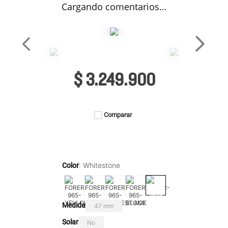
Cargando comentarios…
$
3
.
249
.
900
Comparar
:
Whitestone
Color
Medida
47 mm
Solar
No