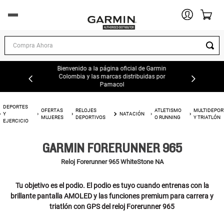
DEPORTES Y EJERCICIO
Compra Ahora
EXPLORACION AL AIRE LIBRE
Bienvenido a la página oficial de Garmin
Colombia y las marcas distribuidas por
Pamacol
AUTOMOTOR
DEPORTES
OFERTAS
RELOJES
ATLETISMO
MULTIDEPOR
Y
NATACIÓN
MARINA
MUJERES
DEPORTIVOS
O RUNNING
Y TRIATLÓN
EJERCICIO
AVIACIÓN
GARMIN FORERUNNER 965
Reloj Forerunner 965 WhiteStone NA
OFERTAS
Tu objetivo es el podio. El podio es tuyo cuando entrenas con la
TIENDAS GARMIN
brillante pantalla AMOLED y las funciones premium para carrera y
triatlón con GPS del reloj Forerunner 965