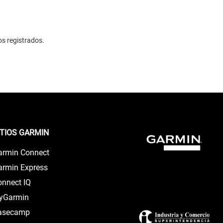
os registrados.
ITIOS GARMIN
armin Connect
armin Express
onnect IQ
lyGarmin
asecamp