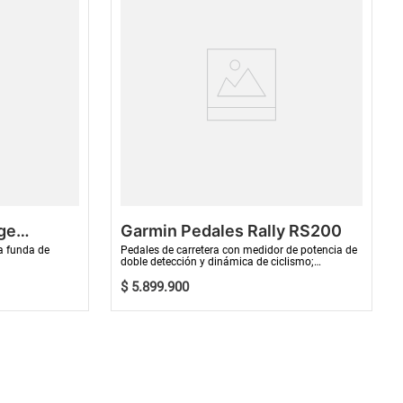
ge
Garmin Pedales Rally RS200
a funda de
Pedales de carretera con medidor de potencia de
doble detección y dinámica de ciclismo;
compatibles con calas SHIMANO SP...
$
5
.
899
.
900
COMPRAR AHORA
COMPRAR AHORA