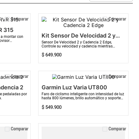
Comparar
Comparar
R 315
Kit Sensor De Velocidad 2 y
 a montar con
ovisor
Cadencia 2 Edge
Sensor De Velocidad 2 y Cadencia 2 Edge,
oc...
Controle su velocidad y cadencia mientras
conduce con estos sensores inalámbric...
$
649
.
900
COMPRAR AHORA
COMPRAR AHORA
Comparar
Comparar
dencia 2
Garmin Luz Varia UT800
de pedaladas por
Faro de ciclismo inteligente con intensidad de luz
a.
hasta 800 lúmenes, brillo automático y soporte
para casco opcional.
$
549
.
900
COMPRAR AHORA
COMPRAR AHORA
Comparar
Comparar