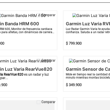
Comparar
in Banda HRM 600
Garmin Luz Varia RV
M 600, Monitor de frecuencia cardiaca
Luz Radar Garmin Varia te ayuda
 para atletas, con dinámicas de carrera
confianza. Saluda a un radar retr
rar la técnica, S...
compacto que te advierte de los c
900
$
799
.
900
COMPRAR AHORA
Comparar
in Luz Varia RearVue820
Garmin Sensor de Ca
ria RearVue 820
es un radar y luz
Mide en tiempo real la cantidad 
par...
minuto mientras montas biciclet
9
.
900
$
349
.
900
COMPRAR AHORA
Comparar