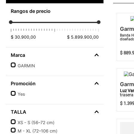
Rangos de precio
Garm
Banda HR
$ 30.900,00
$ 5.899.900,00
diseñado
para mejo
$
889
.
Marca
GARMIN
Promoción
Garm
Luz Va
Yes
trasera 
$
1
.
39
TALLA
XS - S (56–72 cm)
M - XL (72–106 cm)