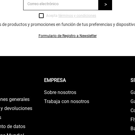
Acepta
términos y condiciones
s de productos y promociones en función de tus preferencias y dispositiv
Formulario de Registro a Newsletter
EMPRESA
S
Sobre nosotros
G
ones generales
Trabaja con nosotros
G
 y devoluciones
C
s
F
nto de datos
B