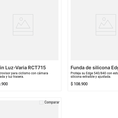
in Luz-Varia RCT715
Funda de silicona Ed
540/840
trovisor para ciclismo con cámara
Proteja su Edge 540/840 con est
ada y luz trasera.
silicona extraíble y ajustada.
9
.
900
$
108
.
900
COMPRAR AHORA
Comparar