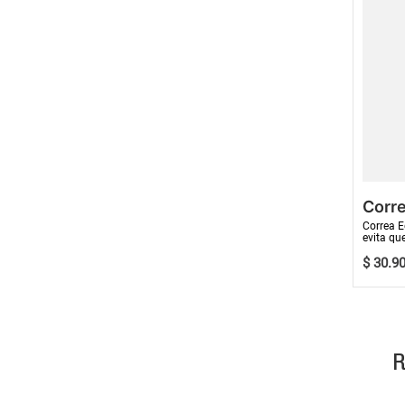
Corr
Correa E
evita qu
de caída 
$
30
.
9
R