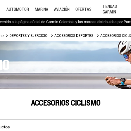
TIENDAS
AUTOMOTOR
MARINA
AVIACIÓN
OFERTAS
GARMIN
venido a la página oficial de Garmin Colombia y las marcas distribuidas por Pa
DEPORTES Y EJERCICIO
ACCESORIOS DEPORTES
ACCESORIOS CICL
MO
ACCESORIOS CICLISMO
uctos