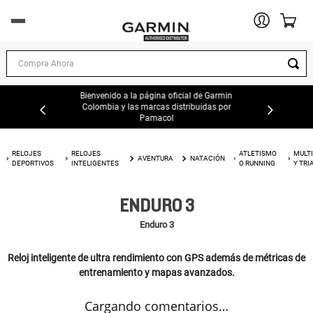
DEPORTES Y EJERCICIO
Compra Ahora
EXPLORACION AL AIRE LIBRE
Bienvenido a la página oficial de Garmin
Colombia y las marcas distribuidas por
Pamacol
AUTOMOTOR
RELOJES
RELOJES
ATLETISMO
MULT
AVENTURA
NATACIÓN
MARINA
DEPORTIVOS
INTELIGENTES
O RUNNING
Y TRI
ENDURO 3
AVIACIÓN
Enduro 3
OFERTAS
Reloj inteligente de ultra rendimiento con GPS además de métricas de
TIENDAS GARMIN
entrenamiento y mapas avanzados.
Cargando comentarios…