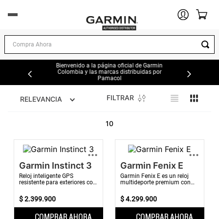
DEPORTES Y EJERCICIO
Compra Ahora
EXPLORACION AL AIRE LIBRE
Bienvenido a la página oficial de Garmin
Colombia y las marcas distribuidas por
Pamacol
AUTOMOTOR
FILTRAR
RELEVANCIA
MARINA
10
AVIACIÓN
...
...
Garmin Instinct 3
Garmin Fenix E
OFERTAS
Reloj inteligente GPS
Garmin Fenix E es un reloj
resistente para exteriores con
multideporte premium con
funciones inteligentes
GPS que cuenta con
TIENDAS GARMIN
esenciales.
funciones de salud y
$
2
.
399
.
900
$
4
.
299
.
900
bienestar.
COMPRAR AHORA
COMPRAR AHORA