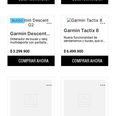
...
...
BUCEO
Garmin Tactix 8
Garmin Descent
Nueva funcionalidad de
G2
Ordenador de buceo y reloj
senderismos y buceo, que lo
multideporte con pantalla
convierte en el mejor reloj
AMOLED, GPS, y funciones
inteligente táctico con GPS en
avanzadas para buceadores,
$
3
.
299
.
900
tierra, ai...
$
6
.
499
.
900
resistente hast...
COMPRAR AHORA
COMPRAR AHORA
...
...