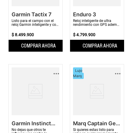
Garmin Tactix 7
Enduro 3
Listo para el campo con el
Reloj inteligente de ultra
reloj Garmin inteligente y con
rendimiento con GPS además
GPS, especializado y con
de métricas de entrenamiento
carga solar Power Sapphire™,
y mapas avanzados.
$
8
.
499
.
900
$
4
.
799
.
900
perfil t...
COMPRAR AHORA
COMPRAR AHORA
...
...
Lujo
Marq
Garmin Instinct
Marq Captain Gen
Crossover
2
No dejas que otros te
Si quieres estas listo para