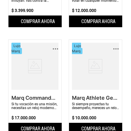
influyan: vas contra la
volar en cualquier momento,
corriente. Este reloj inteligente
necesitas un reloj moderno,
híbrido resistente que te hace
de lujo y con una
$
3
.
399
.
900
$
12
.
000
.
000
lo mismo ...
construcción de ti...
COMPRAR AHORA
COMPRAR AHORA
...
...
Lujo
Lujo
Marq
Marq
Marq Commander
Marq Athlete Gen
Gen 2 Carbon
2
Si tu vocación es una misión,
Si siempre proyectas tu
necesitas un reloj moderno
desempeño, mereces un reloj
con una pantalla AMOLED
moderno, de lujo y con una
fabricada con fibra de
construcción de titanio de
$
17
.
000
.
000
$
10
.
000
.
000
carbono fundida ...
grado 5, panta...
COMPRAR AHORA
COMPRAR AHORA