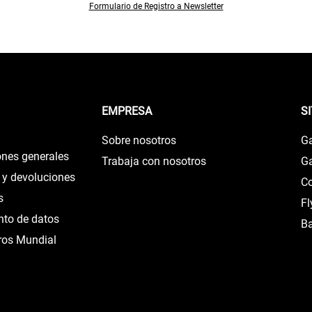
Formulario de Registro a Newsletter
EMPRESA
S
Sobre nosotros
G
ones generales
Trabaja con nosotros
Ga
 y devoluciones
Co
s
F
ento de datos
B
ros Mundial