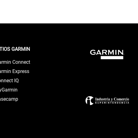
ITIOS GARMIN
armin Connect
rmin Express
nnect IQ
lyGarmin
asecamp