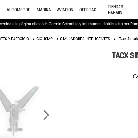
TIENDAS
AUTOMOTOR
MARINA
AVIACIÓN
OFERTAS
GARMIN
venido a la página oficial de Garmin Colombia y las marcas distribuidas por Pa
TES Y EJERCICIO
CICLISMO
SIMULADORES INTELIGENTES
Tacx Simul
TACX S
C