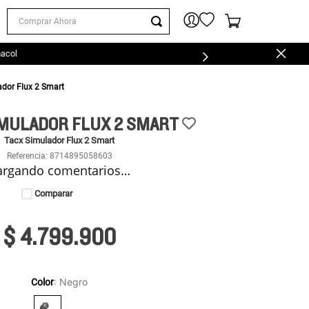
Comprar Ahora
macol
ador Flux 2 Smart
IMULADOR FLUX 2 SMART
Tacx Simulador Flux 2 Smart
Referencia
:
8714895058603
argando comentarios…
Comparar
$
4
.
799
.
900
:
Negro
Color