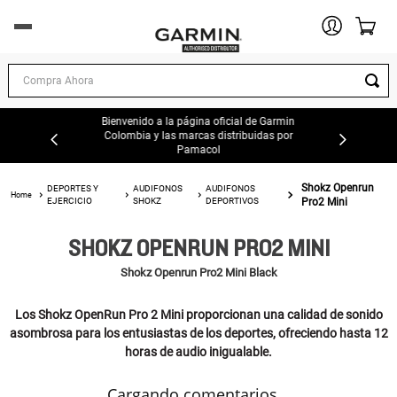
DEPORTES Y EJERCICIO
Compra Ahora
EXPLORACION AL AIRE LIBRE
Bienvenido a la página oficial de Garmin
Colombia y las marcas distribuidas por
Pamacol
AUTOMOTOR
Shokz Openrun
DEPORTES Y
AUDIFONOS
AUDIFONOS
EJERCICIO
SHOKZ
DEPORTIVOS
Pro2 Mini
MARINA
SHOKZ OPENRUN PRO2 MINI
AVIACIÓN
Shokz Openrun Pro2 Mini Black
OFERTAS
Los Shokz OpenRun Pro 2 Mini proporcionan una calidad de sonido
asombrosa para los entusiastas de los deportes, ofreciendo hasta 12
TIENDAS GARMIN
horas de audio inigualable.
Cargando comentarios…