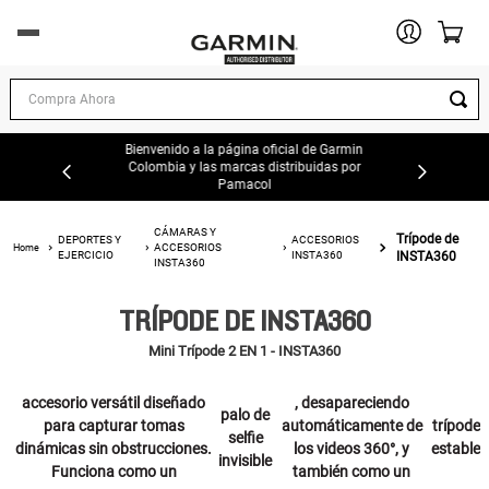
DEPORTES Y EJERCICIO
Compra Ahora
EXPLORACION AL AIRE LIBRE
Bienvenido a la página oficial de Garmin
Colombia y las marcas distribuidas por
Pamacol
AUTOMOTOR
CÁMARAS Y
Trípode de
DEPORTES Y
ACCESORIOS
ACCESORIOS
MARINA
EJERCICIO
INSTA360
INSTA360
INSTA360
TRÍPODE DE INSTA360
AVIACIÓN
Mini Trípode 2 EN 1 - INSTA360
OFERTAS
accesorio versátil diseñado
, desapareciendo
palo de
TIENDAS GARMIN
para capturar tomas
automáticamente de
trípode
selfie
dinámicas sin obstrucciones.
los videos 360°, y
estable
invisible
Funciona como un
también como un